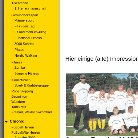
Tischtennis
1. Herrenmannschaft
Gesundheitssport
Männersport
Fit in den Tag
Fit und mobil im Alltag
Functional Fitness
3000 Schritte
Pilates
Nordic Walking
Hier einige (alte) Impress
Fitness
Zumba
Jumping Fitness
Kinderturnen
Spiel- & Krabbelgruppe
Rope Skipping
Badminton
Wandern
Tanzkreis
Freibad, Waldschwimmbad
Chronik
Fußball Herren
Fußball Alte Herren
Ausfahrt 2002