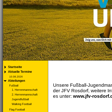
Startseite
Aktuelle Termine
10.08.2026
Abteilungen
Unsere Fußball-Jugendmann
Fußball
der JFV Rosdorf, weitere In
1. Herrenmannschaft
2. Herrenmannschaft
es unter:
www.jfv-rosdorf.
Jugendfußball
Walking Football
Flag Football