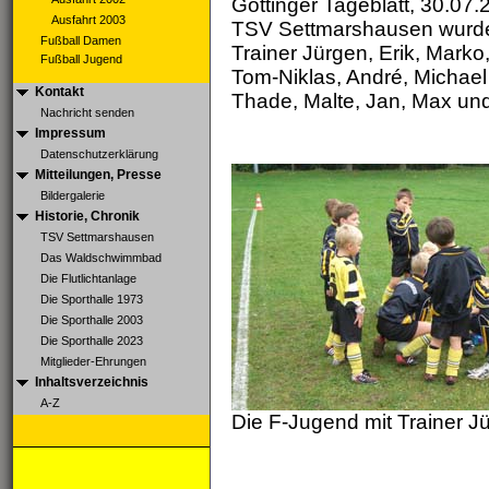
Göttinger Tageblatt, 30.07
Ausfahrt 2003
TSV Settmarshausen wurden 
Fußball Damen
Trainer Jürgen, Erik, Marko
Fußball Jugend
Tom-Niklas, André, Michael 
Kontakt
Thade, Malte, Jan, Max und 
Nachricht senden
Impressum
Datenschutzerklärung
Mitteilungen, Presse
Bildergalerie
Historie, Chronik
TSV Settmarshausen
Das Waldschwimmbad
Die Flutlichtanlage
Die Sporthalle 1973
Die Sporthalle 2003
Die Sporthalle 2023
Mitglieder-Ehrungen
Inhaltsverzeichnis
A-Z
Die F-Jugend mit Trainer J