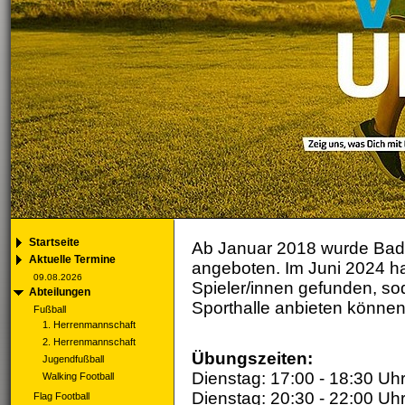
Startseite
Ab Januar 2018 wurde Badm
Aktuelle Termine
angeboten. Im Juni 2024 ha
09.08.2026
Spieler/innen gefunden, sod
Abteilungen
Sporthalle anbieten könne
Fußball
1. Herrenmannschaft
2. Herrenmannschaft
Übungszeiten:
Jugendfußball
Dienstag: 17:00 - 18:30 Uh
Walking Football
Dienstag: 20:30 - 22:00 Uh
Flag Football