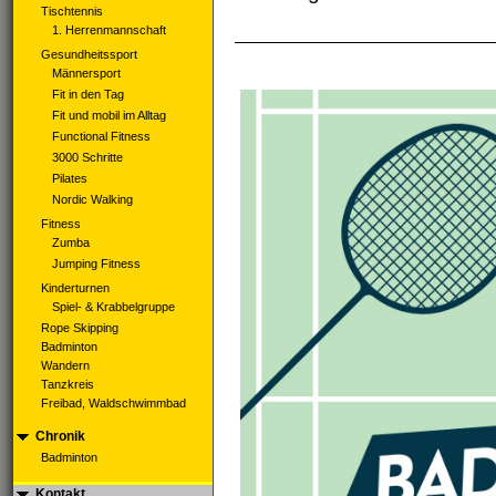
Tischtennis
1. Herrenmannschaft
Gesundheitssport
Männersport
Fit in den Tag
Fit und mobil im Alltag
Functional Fitness
3000 Schritte
Pilates
Nordic Walking
Fitness
Zumba
Jumping Fitness
Kinderturnen
Spiel- & Krabbelgruppe
Rope Skipping
Badminton
Wandern
Tanzkreis
Freibad, Waldschwimmbad
Chronik
Badminton
Kontakt