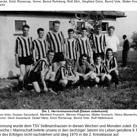
ecke, Erich Rümenap, Vorne: Bernd Rohrberg, Rolf Zilch, Siegfried Grütz, Bernd Vole, Walter Kn
icht
Die 1. Herrenmannschaft (Datum unbekannt)
von links: Gustav Sauerland, Manfred Knetsch, Werner Klöppner, Walter Knetsch, Heinz Blumenha
orne: Gerd Sauerland, Detlef Nietz, Erich Rümenap, Bernd Vole, Rolf Hildebrand
ennung wurde dem TSV Settmarshausen in diesen Wochen und Monaten zuteil. Ei
greiche I. Mannschaft lieferte unsere in den sechziger Jahren ins Leben gerufene II.
r des Erfolges nicht nachstehen und stieg 1970 in die 2. Kreisklasse auf.