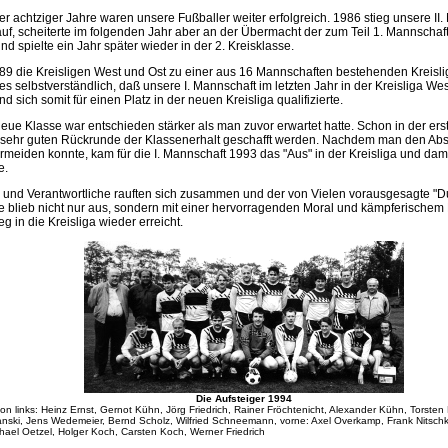
 achtziger Jahre waren unsere Fußballer weiter erfolgreich. 1986 stieg unsere II. 
auf, scheiterte im folgenden Jahr aber an der Übermacht der zum Teil 1. Mannscha
nd spielte ein Jahr später wieder in der 2. Kreisklasse.
 die Kreisligen West und Ost zu einer aus 16 Mannschaften bestehenden Kreis
s selbstverständlich, daß unsere I. Mannschaft im letzten Jahr in der Kreisliga Wes
 sich somit für einen Platz in der neuen Kreisliga qualifizierte.
eue Klasse war entschieden stärker als man zuvor erwartet hatte. Schon in der er
r sehr guten Rückrunde der Klassenerhalt geschafft werden. Nachdem man den Ab
meiden konnte, kam für die I. Mannschaft 1993 das "Aus" in der Kreisliga und damit
e.
 und Verantwortliche rauften sich zusammen und der von Vielen vorausgesagte "D
se blieb nicht nur aus, sondern mit einer hervorragenden Moral und kämpferischem
ieg in die Kreisliga wieder erreicht.
Die Aufsteiger 1994
on links: Heinz Ernst, Gernot Kühn, Jörg Friedrich, Rainer Fröchtenicht, Alexander Kühn, Torsten K
nski, Jens Wedemeier, Bernd Scholz, Wilfried Schneemann, vorne: Axel Overkamp, Frank Nitsch
hael Oetzel, Holger Koch, Carsten Koch, Werner Friedrich