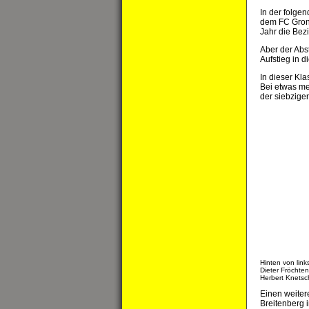
In der folge
dem FC Grone
Jahr die Bez
Aber der Abs
Aufstieg in 
In dieser Kl
Bei etwas me
der siebzige
Hinten von lin
Dieter Fröchten
Herbert Knetsc
Einen weiter
Breitenberg 