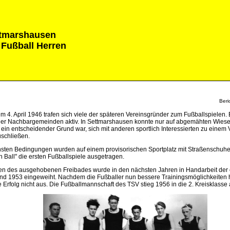
tmarshausen
 Fußball Herren
Beri
m 4. April 1946 trafen sich viele der späteren Vereinsgründer zum Fußballspielen.
der Nachbargemeinden aktiv. In Settmarshausen konnte nur auf abgemähten Wiese
 ein entscheidender Grund war, sich mit anderen sportlich Interessierten zu einem 
chließen.
hsten Bedingungen wurden auf einem provisorischen Sportplatz mit Straßenschuh
n Ball" die ersten Fußballspiele ausgetragen.
n des ausgehobenen Freibades wurde in den nächsten Jahren in Handarbeit der e
nd 1953 eingeweiht. Nachdem die Fußballer nun bessere Trainingsmöglichkeiten h
e Erfolg nicht aus. Die Fußballmannschaft des TSV stieg 1956 in die 2. Kreisklasse 