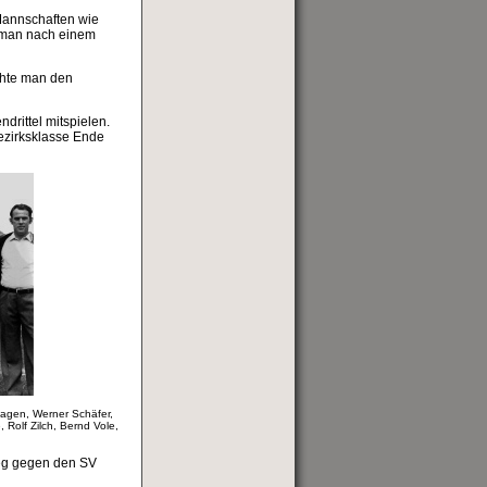
 Mannschaften wie
ß man nach einem
chte man den
drittel mitspielen.
Bezirksklasse Ende
hagen, Werner Schäfer,
 Rolf Zilch, Bernd Vole,
ieg gegen den SV