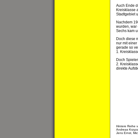
Auch Ende der
Kreisklasse 
Stadtgebiet u
Nachdem 1989
wurden, war e
Sechs kam und
Doch diese n
nur mit eine
gerade so ver
1. Kreisklass
Doch Spieler
2. Kreisklas
direkte Aufst
Hintere Reihe v
Andreas Krzyza
Jens Ernst, Mic