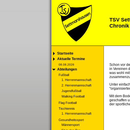
TSV Set
Chronik
Startseite
Aktuelle Termine
Schon vor de
08.08.2026
in Vereinen 
Abteilungen
was wohl mit
Fußball
zusammenzus
1. Herrenmannschaft
Unter einfac
2. Herrenmannschaft
"organisierte
Jugendfußball
Mit dem Bode
Walking Football
geschaffen u
Flag Football
der sportlich
Tischtennis
1. Herrenmannschaft
Gesundheitssport
Männersport