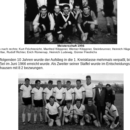
Meisterschaft 1956
s nach rechts: Kurt Fröchtenicht, Manfred Klöppner, Werner Klöppner, Steinbrunner, Heinrich Häge
 Ilse, Rudolf Richter, Erich Rümenap, Heinrich Ludewig, Günter Friedrichs
ffolgenden 10 Jahren wurde der Aufstieg in die 1. Kreisklasse mehrmals verpaßt, bi
iel im Juni 1966 erreicht wurde. Als Zweiter seiner Staffel wurde im Entscheidungs
hausen mit 8:2 bezwungen.