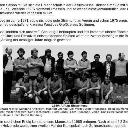
nden Saison mußte sich die I. Mannschaft in der Bezirksklasse Hildesheim Süd mit
 I, SC Weende I, SuS Northeim I messen und so war es nicht verwunderlich, da
irksklasse wieder verlassen mußte.
tieg im Jahre 1971 trübte nicht die gute Stimmung im Verein und schon 1975 errei
die neu geschaffene Kreisliga West des Großkreises Göttingen.
asse konnten sich unsere Fußballer gut behaupten und fast immer im oberen Tabellen
hr Glück und Einsatz in entscheidenden Spielen wäre ein zweiter Aufstieg in die 
r, Anfang der achtziger Jahre möglich gewesen.
1980: A-Platz Einweihung
ks nach rechts: Wolfgang Ahlbrecht, Manfred Gronau, Dirk Wolter, Dieter Rümenap, Heinz Blumen
icht, Walter Knetsch, Kurt Fröchtenicht, Horst Janzik, Erich Rümenap, vorne: Karl-Heinz Wienecke,
h, Rainer Opfer, Bernd Rohrberg
en sportlichen Erfolg konnte unsere Mannschaft 1985 erringen. Nach einem 4:2 S
in Holzerode wurde zum zweiten Mal der Kreispokal nach Settmarshausen geholt.