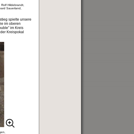
 Rolf Hildebrandt,
hard Sauerland,
stieg spielte unsere
tze im oberen
ouble” im Kreis
 der Kreispokal
gen,