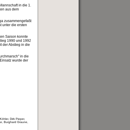
Mannschaft in die 1.
ften aus dem
liga zusammengefaßt
t unter die ersten
sten Saison konnte
stieg 1990 und 1992
 der Abstieg in die
urchmarsch" in die
 Einsatz wurde der
öhler, Dirk Pieper,
ke, Burghard Graune,