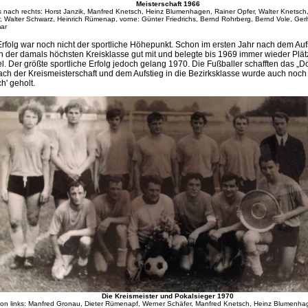
Meisterschaft 1966
s nach rechts: Horst Janzik, Manfred Knetsch, Heinz Blumenhagen, Rainer Opfer, Walter Knetsch,
, Walter Schwarz, Heinrich Rümenap, vorne: Günter Friedrichs, Bernd Rohrberg, Bernd Vole, Ger
ar
Erfolg war noch nicht der sportliche Höhepunkt. Schon im ersten Jahr nach dem Auf
n der damals höchsten Kreisklasse gut mit und belegte bis 1969 immer wieder Plä
el. Der größte sportliche Erfolg jedoch gelang 1970. Die Fußballer schafften das „D
ach der Kreismeisterschaft und dem Aufstieg in die Bezirksklasse wurde auch noch
h' geholt.
Die Kreismeister und Pokalsieger 1970
von links: Manfred Gronau, Dieter Rümenapf, Werner Schäfer, Manfred Knetsch, Heinz Blumenha