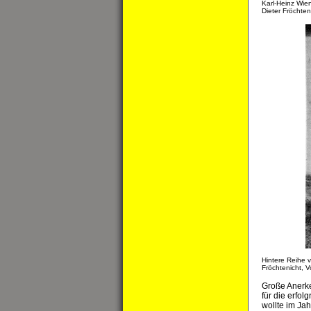
Karl-Heinz Wien
Dieter Fröchten
Hintere Reihe 
Fröchtenicht, V
Große Anerk
für die erfol
wollte im Jah