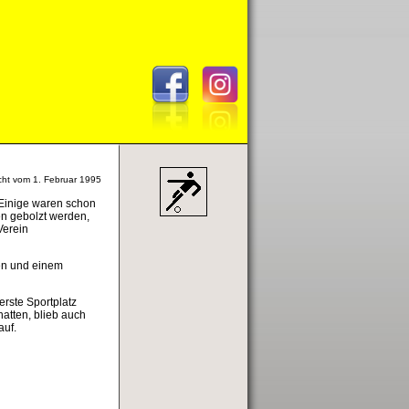
cht vom 1. Februar 1995
 Einige waren schon
n gebolzt werden,
Verein
en und einem
rste Sportplatz
atten, blieb auch
auf.