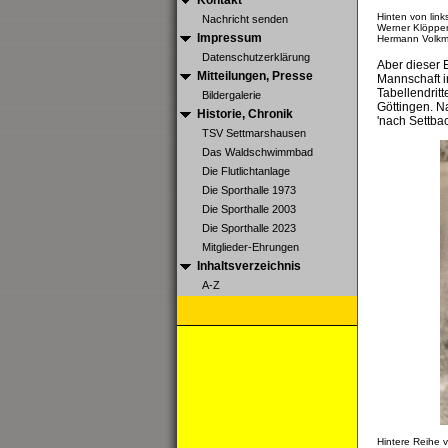
Kontakt
Hinten von link
Nachricht senden
Werner Klöpper
Impressum
Hermann Volkm
Datenschutzerklärung
Aber dieser 
Mitteilungen, Presse
Mannschaft i
Tabellendritt
Bildergalerie
Göttingen. N
Historie, Chronik
'nach Settbac
TSV Settmarshausen
Das Waldschwimmbad
Die Flutlichtanlage
Die Sporthalle 1973
Die Sporthalle 2003
Die Sporthalle 2023
Mitglieder-Ehrungen
Inhaltsverzeichnis
A-Z
Hintere Reihe 