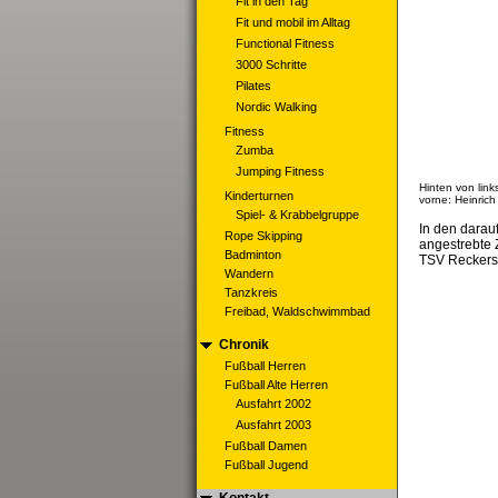
Fit in den Tag
Fit und mobil im Alltag
Functional Fitness
3000 Schritte
Pilates
Nordic Walking
Fitness
Zumba
Jumping Fitness
Hinten von link
Kinderturnen
vorne: Heinrich
Spiel- & Krabbelgruppe
In den darau
Rope Skipping
angestrebte Z
Badminton
TSV Reckers
Wandern
Tanzkreis
Freibad, Waldschwimmbad
Chronik
Fußball Herren
Fußball Alte Herren
Ausfahrt 2002
Ausfahrt 2003
Fußball Damen
Fußball Jugend