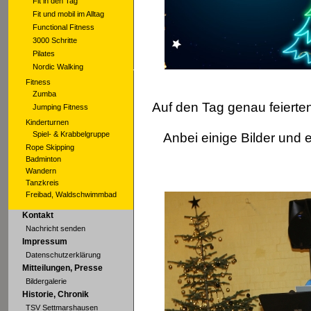
Fit in den Tag
Fit und mobil im Alltag
Functional Fitness
3000 Schritte
Pilates
Nordic Walking
Fitness
Zumba
Auf den Tag genau feiert
Jumping Fitness
Kinderturnen
Spiel- & Krabbelgruppe
Anbei einige Bilder und 
Rope Skipping
Badminton
Wandern
Tanzkreis
Freibad, Waldschwimmbad
Kontakt
Nachricht senden
Impressum
Datenschutzerklärung
Mitteilungen, Presse
Bildergalerie
Historie, Chronik
TSV Settmarshausen