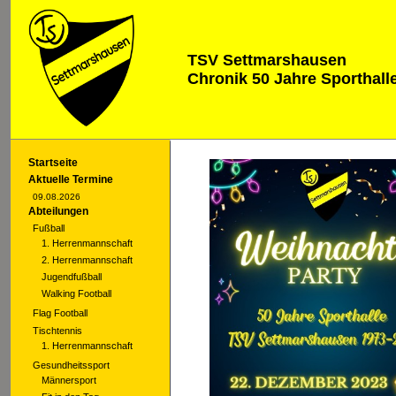
TSV Settmarshausen
Chronik 50 Jahre Sporthal
Startseite
Aktuelle Termine
09.08.2026
Abteilungen
Fußball
1. Herrenmannschaft
2. Herrenmannschaft
Jugendfußball
Walking Football
Flag Football
Tischtennis
1. Herrenmannschaft
Gesundheitssport
Männersport