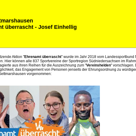
tmarshausen
 überrascht - Josef Einhellig
tzende Aktion "
Ehrenamt überrascht
" wurde im Jahr 2018 vom Landessportbund 
en. Hier können alle 837 Sportvereine der Sportregion Südniedersachsen im Ra
gagierte aus ihren Reihen für die Auszeichnung zum "
Vereinshelden
" vorschlagen.
öglichkeit, das Engagement von Personen jenseits der Ehrungsordnung zu würdig
 Settmarshausen vorgenommen: