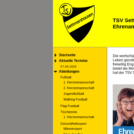
TSV Set
Ehrenamt
Startseite
Die wertschä
Leben geruf
Aktuelle Termine
freiwillig En
07.08.2026
bietet die M
Abteilungen
hat der TSV
Fußball
1. Herrenmannschaft
2. Herrenmannschaft
Jugendfußball
Walking Football
Flag Football
Tischtennis
1. Herrenmannschaft
Gesundheitssport
Männersport