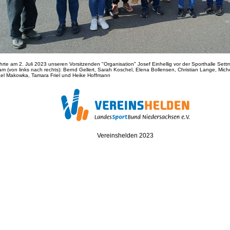
hrte am 2. Juli 2023 unseren Vorsitzenden "Organisation" Josef Einhellig vor der Sporthalle Set
 (von links nach rechts): Bernd Gellert, Sarah Koschel, Elena Bollensen, Christian Lange, Mic
hael Makowka, Tamara Friel und Heike Hoffmann
Vereinshelden 2023