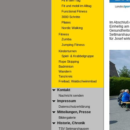
Fit in den Tag
Fit und mobil im Alltag
Functional Fitness
3000 Schritte
Im Abschluß 
Pilates
Einhellig am 
Nordic Walking
Gesundheitss
Fitness
Settmarshaus
für Josef wi
Zumba
Jumping Fitness
Kinderturnen
Spiel- & Krabbelgruppe
Rope Skipping
Badminton
Wandern
Tanzkreis
Freibad, Waldschwimmbad
Kontakt
Nachricht senden
Impressum
Datenschutzerklärung
Mitteilungen, Presse
Bildergalerie
Historie, Chronik
TSV Settmarshausen