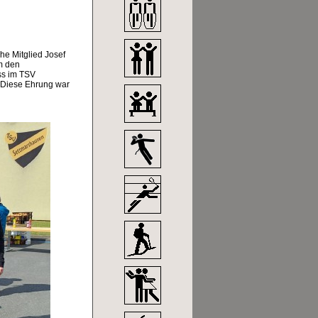
he Mitglied Josef
um den
ass im TSV
. Diese Ehrung war