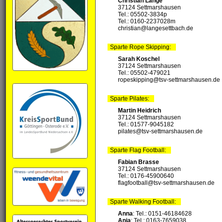
Christian Lange
37124 Settmarshausen
Tel.: 05502-3834p
Tel.: 0160-2237028‬m
christian@langesettbach.de
Sparte Rope Skipping:
Sarah Koschel
37124 Settmarshausen
Tel.: 05502-479021
ropeskipping@tsv-settmarshausen.de
Sparte Pilates:
Martin Heidrich
37124 Settmarshausen
Tel.: 01577-9045182
pilates@tsv-settmarshausen.de
Sparte Flag Football:
Fabian Brasse
37124 Settmarshausen
Tel.: 0176-45900640
flagfootball@tsv-settmarshausen.de
Sparte Walking Football:
Anna
: Tel.: 0151-46184628
Anja
: Tel.: 0163-7659038