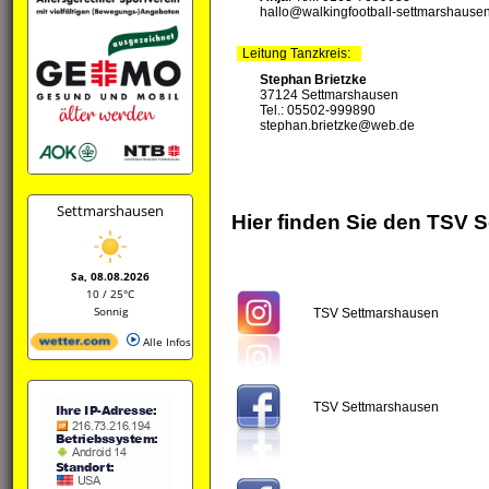
hallo@walkingfootball-settmarshause
Leitung Tanzkreis:
Stephan Brietzke
37124 Settmarshausen
Tel.: 05502-999890
stephan.brietzke@web.de
Settmarshausen
Hier finden Sie den TSV
Sa, 08.08.2026
10 / 25°C
Sonnig
TSV Settmarshausen
Alle Infos
TSV Settmarshausen