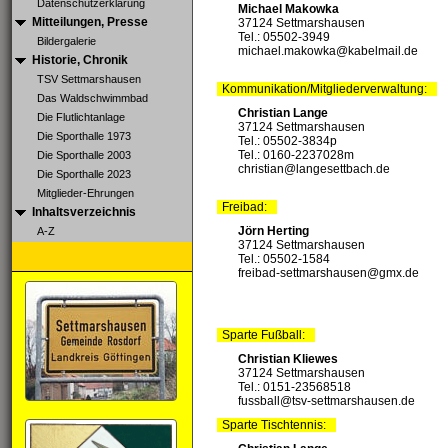
Datenschutzerklärung
Michael Makowka
Mitteilungen, Presse
37124 Settmarshausen
Tel.: 05502-3949
Bildergalerie
michael.makowka@kabelmail.de
Historie, Chronik
TSV Settmarshausen
Kommunikation/Mitgliederverwaltung:
Das Waldschwimmbad
Christian Lange
Die Flutlichtanlage
37124 Settmarshausen
Die Sporthalle 1973
Tel.: 05502-3834p
Tel.: 0160-2237028‬m
Die Sporthalle 2003
christian@langesettbach.de
Die Sporthalle 2023
Mitglieder-Ehrungen
Freibad:
Inhaltsverzeichnis
Jörn Herting
A-Z
37124 Settmarshausen
Tel.: 05502-1584
freibad-settmarshausen@gmx.de
Sparte Fußball:
Christian Kliewes
37124 Settmarshausen
Tel.: 0151-23568518
fussball@tsv-settmarshausen.de
Sparte Tischtennis: