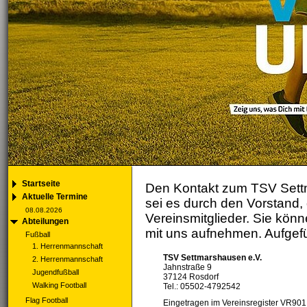
Startseite
Den Kontakt zum TSV Settma
Aktuelle Termine
sei es durch den Vorstand, 
08.08.2026
Vereinsmitglieder. Sie könn
Abteilungen
mit uns aufnehmen. Aufgefüh
Fußball
1. Herrenmannschaft
TSV Settmarshausen e.V.
2. Herrenmannschaft
Jahnstraße 9
Jugendfußball
37124 Rosdorf
Walking Football
Tel.: 05502-4792542
Flag Football
Eingetragen im Vereinsregister VR901