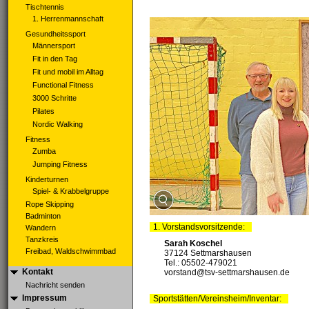
Tischtennis
1. Herrenmannschaft
Gesundheitssport
Männersport
Fit in den Tag
Fit und mobil im Alltag
Functional Fitness
3000 Schritte
Pilates
Nordic Walking
Fitness
Zumba
Jumping Fitness
Kinderturnen
Spiel- & Krabbelgruppe
Rope Skipping
Badminton
1. Vorstandsvorsitzende:
Wandern
Tanzkreis
Sarah Koschel
Freibad, Waldschwimmbad
37124 Settmarshausen
Tel.: 05502-479021
Kontakt
vorstand@tsv-settmarshausen.de
Nachricht senden
Impressum
Sportstätten/Vereinsheim/Inventar: