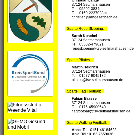
Christian Lange
37124 Settmarshausen
Tel.: 05502-3834p
Tel.: 0160-2237028‬m
christian@langesettbach.de
Sparte Rope Skipping:
Sarah Koschel
37124 Settmarshausen
Tel.: 05502-479021
ropeskipping@tsv-settmarshausen.de
Sparte Pilates:
Martin Heidrich
37124 Settmarshausen
Tel.: 01577-9045182
pilates@tsv-settmarshausen.de
Sparte Flag Football:
Fabian Brasse
37124 Settmarshausen
Tel.: 0176-45900640
flagfootball@tsv-settmarshausen.de
Sparte Walking Football:
Anna
: Tel.: 0151-46184628
Anja
: Tel.: 0163-7659038