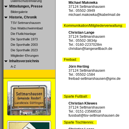
Datenschutzerklärung
Michael Makowka
Mitteilungen, Presse
37124 Settmarshausen
Tel.: 05502-3949
Bildergalerie
michael.makowka@kabelmail.de
Historie, Chronik
TSV Settmarshausen
Kommunikation/Mitgliederverwaltung:
Das Waldschwimmbad
Christian Lange
Die Flutlichtanlage
37124 Settmarshausen
Die Sporthalle 1973
Tel.: 05502-3834p
Tel.: 0160-2237028‬m
Die Sporthalle 2003
christian@langesettbach.de
Die Sporthalle 2023
Mitglieder-Ehrungen
Freibad:
Inhaltsverzeichnis
Jörn Herting
A-Z
37124 Settmarshausen
Tel.: 05502-1584
freibad-settmarshausen@gmx.de
Sparte Fußball:
Christian Kliewes
37124 Settmarshausen
Tel.: 0151-23568518
fussball@tsv-settmarshausen.de
Sparte Tischtennis: