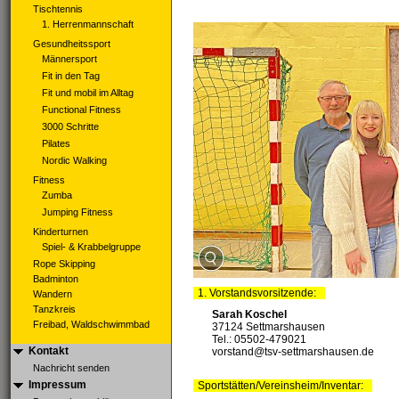
Tischtennis
1. Herrenmannschaft
Gesundheitssport
Männersport
Fit in den Tag
Fit und mobil im Alltag
Functional Fitness
3000 Schritte
Pilates
Nordic Walking
Fitness
Zumba
Jumping Fitness
Kinderturnen
Spiel- & Krabbelgruppe
Rope Skipping
Badminton
1. Vorstandsvorsitzende:
Wandern
Tanzkreis
Sarah Koschel
Freibad, Waldschwimmbad
37124 Settmarshausen
Tel.: 05502-479021
Kontakt
vorstand@tsv-settmarshausen.de
Nachricht senden
Impressum
Sportstätten/Vereinsheim/Inventar: