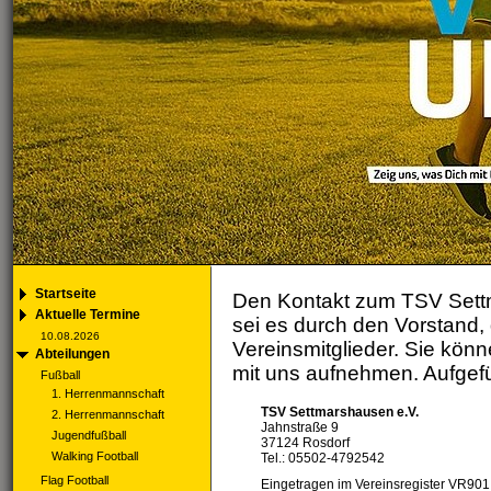
Startseite
Den Kontakt zum TSV Settma
Aktuelle Termine
sei es durch den Vorstand, 
10.08.2026
Vereinsmitglieder. Sie könn
Abteilungen
mit uns aufnehmen. Aufgefüh
Fußball
1. Herrenmannschaft
TSV Settmarshausen e.V.
2. Herrenmannschaft
Jahnstraße 9
Jugendfußball
37124 Rosdorf
Walking Football
Tel.: 05502-4792542
Flag Football
Eingetragen im Vereinsregister VR901