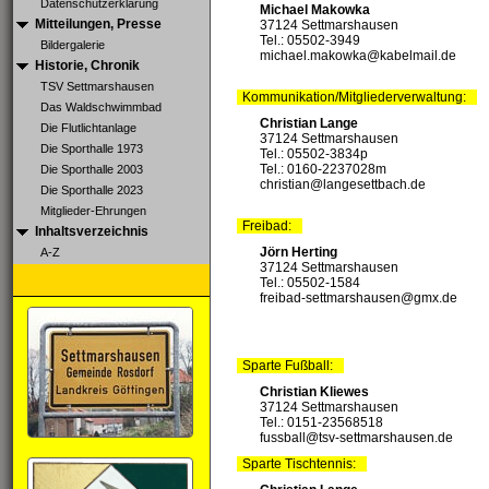
Datenschutzerklärung
Michael Makowka
Mitteilungen, Presse
37124 Settmarshausen
Tel.: 05502-3949
Bildergalerie
michael.makowka@kabelmail.de
Historie, Chronik
TSV Settmarshausen
Kommunikation/Mitgliederverwaltung:
Das Waldschwimmbad
Christian Lange
Die Flutlichtanlage
37124 Settmarshausen
Die Sporthalle 1973
Tel.: 05502-3834p
Tel.: 0160-2237028‬m
Die Sporthalle 2003
christian@langesettbach.de
Die Sporthalle 2023
Mitglieder-Ehrungen
Freibad:
Inhaltsverzeichnis
Jörn Herting
A-Z
37124 Settmarshausen
Tel.: 05502-1584
freibad-settmarshausen@gmx.de
Sparte Fußball:
Christian Kliewes
37124 Settmarshausen
Tel.: 0151-23568518
fussball@tsv-settmarshausen.de
Sparte Tischtennis: