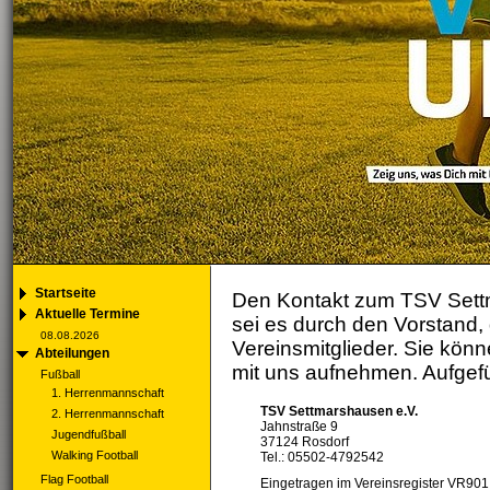
Startseite
Den Kontakt zum TSV Settma
Aktuelle Termine
sei es durch den Vorstand, 
08.08.2026
Vereinsmitglieder. Sie könn
Abteilungen
mit uns aufnehmen. Aufgefüh
Fußball
1. Herrenmannschaft
TSV Settmarshausen e.V.
2. Herrenmannschaft
Jahnstraße 9
Jugendfußball
37124 Rosdorf
Walking Football
Tel.: 05502-4792542
Flag Football
Eingetragen im Vereinsregister VR901