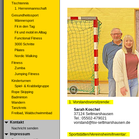
Tischtennis
1. Herrenmannschaft
Gesundheitssport
Männersport
Fit in den Tag
Fit und mobil im Alltag
Functional Fitness
3000 Schritte
Pilates
Nordic Walking
Fitness
Zumba
Jumping Fitness
Kinderturnen
Spiel- & Krabbelgruppe
Rope Skipping
Badminton
1. Vorstandsvorsitzende:
Wandern
Tanzkreis
Sarah Koschel
Freibad, Waldschwimmbad
37124 Settmarshausen
Tel.: 05502-479021
Kontakt
vorstand@tsv-settmarshausen.de
Nachricht senden
Impressum
Sportstätten/Vereinsheim/Inventar: