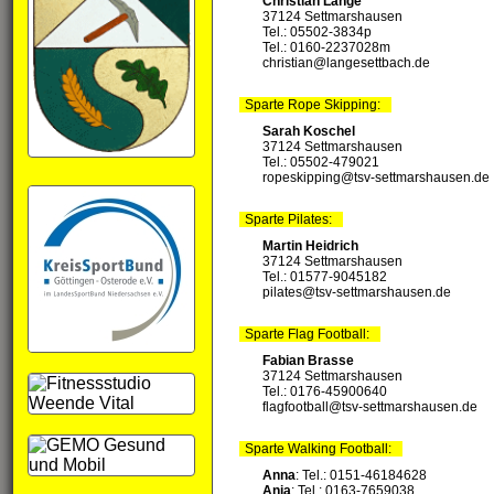
Christian Lange
37124 Settmarshausen
Tel.: 05502-3834p
Tel.: 0160-2237028‬m
christian@langesettbach.de
Sparte Rope Skipping:
Sarah Koschel
37124 Settmarshausen
Tel.: 05502-479021
ropeskipping@tsv-settmarshausen.de
Sparte Pilates:
Martin Heidrich
37124 Settmarshausen
Tel.: 01577-9045182
pilates@tsv-settmarshausen.de
Sparte Flag Football:
Fabian Brasse
37124 Settmarshausen
Tel.: 0176-45900640
flagfootball@tsv-settmarshausen.de
Sparte Walking Football:
Anna
: Tel.: 0151-46184628
Anja
: Tel.: 0163-7659038