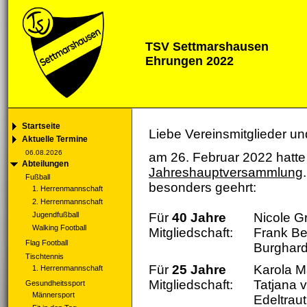
TSV Settmarshausen
Ehrungen 2022
Startseite
Liebe Vereinsmitglieder un
Aktuelle Termine
06.08.2026
am 26. Februar 2022 hatt
Abteilungen
Jahreshauptversammlung
Fußball
besonders geehrt:
1. Herrenmannschaft
2. Herrenmannschaft
Jugendfußball
Für
40 Jahre
Nicole Gr
Walking Football
Mitgliedschaft:
Frank Be
Flag Football
Burghard
Tischtennis
Für
25 Jahre
Karola M
1. Herrenmannschaft
Mitgliedschaft:
Tatjana 
Gesundheitssport
Männersport
Edeltraut