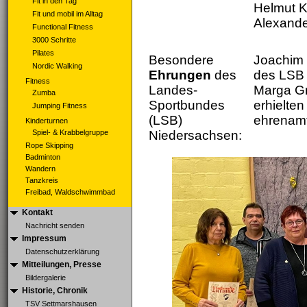
Fit in den Tag
Helmut K
Fit und mobil im Alltag
Alexande
Functional Fitness
3000 Schritte
Pilates
Besondere
Joachim 
Nordic Walking
Ehrungen
des
des LSB f
Fitness
Landes-
Marga Gr
Zumba
Sportbundes
erhielten
Jumping Fitness
(LSB)
ehrenamtl
Kinderturnen
Spiel- & Krabbelgruppe
Niedersachsen:
Rope Skipping
Badminton
Wandern
Tanzkreis
Freibad, Waldschwimmbad
Kontakt
Nachricht senden
Impressum
Datenschutzerklärung
Mitteilungen, Presse
Bildergalerie
Historie, Chronik
TSV Settmarshausen