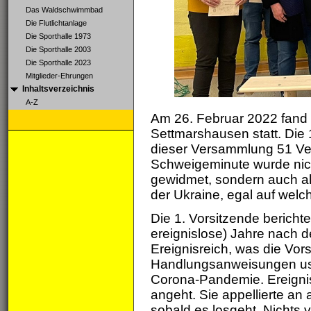
Das Waldschwimmbad
Die Flutlichtanlage
Die Sporthalle 1973
Die Sporthalle 2003
Die Sporthalle 2023
Mitglieder-Ehrungen
Inhaltsverzeichnis
A-Z
Am 26. Februar 2022 fand
Settmarshausen statt. Die
dieser Versammlung 51 Ver
Schweigeminute wurde nich
gewidmet, sondern auch al
der Ukraine, egal auf welch
Die 1. Vorsitzende berichte
ereignislose) Jahre nach 
Ereignisreich, was die Vor
Handlungsanweisungen usw
Corona-Pandemie. Ereignis
angeht. Sie appellierte an a
sobald es losgeht. Nichts 