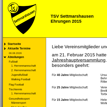
TSV Settmarshausen
Ehrungen 2015
Startseite
Liebe Vereinsmitglieder un
Aktuelle Termine
06.08.2026
am 21. Februar 2015 hatt
Abteilungen
Jahreshauptversammlung
Fußball
besonders geehrt:
1. Herrenmannschaft
2. Herrenmannschaft
Jugendfußball
Für
40 Jahre
Mitgliedschaft:
Ursu
Behr
Walking Football
Ritte
Flag Football
Für
25 Jahre
Mitgliedschaft:
Vere
Tischtennis
Brei
1. Herrenmannschaft
Torb
Gesundheitssport
Für
15 Jahre
Mitgliedschaft:
Hele
Männersport
Wolt