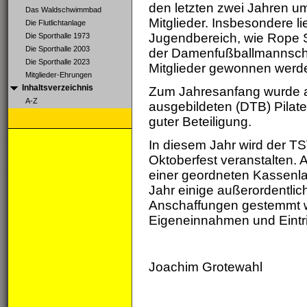
den letzten zwei Jahren um
Das Waldschwimmbad
Mitglieder. Insbesondere l
Die Flutlichtanlage
Jugendbereich, wie Rope 
Die Sporthalle 1973
Die Sporthalle 2003
der Damenfußballmannschaf
Die Sporthalle 2023
Mitglieder gewonnen werd
Mitglieder-Ehrungen
Inhaltsverzeichnis
Zum Jahresanfang wurde als
A-Z
ausgebildeten (DTB) Pilates
guter Beteiligung.
In diesem Jahr wird der TS
Oktoberfest veranstalten. 
einer geordneten Kassenl
Jahr einige außerordentl
Anschaffungen gestemmt w
Eigeneinnahmen und Eintri
Joachim Grotewahl