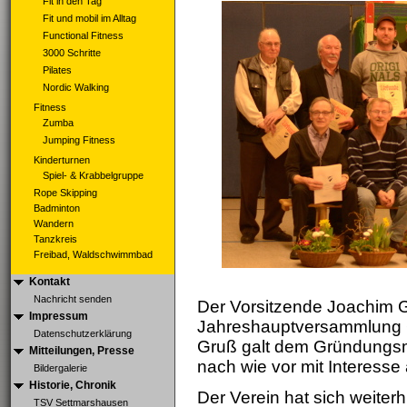
Fit in den Tag
Fit und mobil im Alltag
Functional Fitness
3000 Schritte
Pilates
Nordic Walking
Fitness
Zumba
Jumping Fitness
Kinderturnen
Spiel- & Krabbelgruppe
Rope Skipping
Badminton
Wandern
Tanzkreis
Freibad, Waldschwimmbad
Kontakt
Nachricht senden
Der Vorsitzende Joachim G
Impressum
Jahreshauptversammlung 6
Datenschutzerklärung
Gruß galt dem Gründungsm
Mitteilungen, Presse
nach wie vor mit Interess
Bildergalerie
Historie, Chronik
Der Verein hat sich weiterhi
TSV Settmarshausen