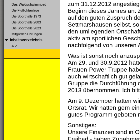
zum 31.12.2012 angestiegen
Das Waldschwimmbad
Beginn dieses Jahres an. Z
Die Flutlichtanlage
Die Sporthalle 1973
auf den guten Zuspruch der
Die Sporthalle 2003
Settmarshausen selbst, so
Die Sporthalle 2023
den umliegenden Ortschaf
Mitglieder-Ehrungen
aktiv am sportlichen Gesc
Inhaltsverzeichnis
nachfolgend von unseren A
A-Z
Was ist sonst noch anzus
Am 29. und 30.9.2012 hatt
Frauen-Power-Truppe haben
auch wirtschaftlich gut gel
Gruppe die Durchführung d
2013 übernommen. Ich bitte
Am 9. Dezember hatten wir 
Ortsrat. Wir hätten gern e
gutes Programm geboten mi
Sonstiges:
Unsere Finanzen sind in O
Freibad - haben Zunahmen 