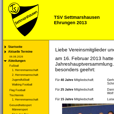
TSV Settmarshausen
Ehrungen 2013
Startseite
Liebe Vereinsmitglieder un
Aktuelle Termine
06.08.2026
am 16. Februar 2013 hatt
Abteilungen
Jahreshauptversammlung. F
Fußball
besonders geehrt:
1. Herrenmannschaft
2. Herrenmannschaft
Jugendfußball
Für
40 Jahre
Mitgliedschaft:
Gerh
Sch
Walking Football
Für
25 Jahre
Mitgliedschaft:
Dani
Flag Football
Wolf
Tischtennis
Für
15 Jahre
Mitgliedschaft:
Luis
1. Herrenmannschaft
Gesundheitssport
Männersport