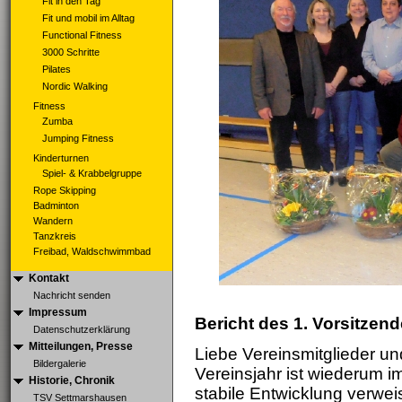
Fit in den Tag
Fit und mobil im Alltag
Functional Fitness
3000 Schritte
Pilates
Nordic Walking
Fitness
Zumba
Jumping Fitness
Kinderturnen
Spiel- & Krabbelgruppe
Rope Skipping
Badminton
Wandern
Tanzkreis
Freibad, Waldschwimmbad
Kontakt
Nachricht senden
Impressum
Bericht des 1. Vorsitzen
Datenschutzerklärung
Mitteilungen, Presse
Liebe Vereinsmitglieder u
Bildergalerie
Vereinsjahr ist wiederum i
Historie, Chronik
stabile Entwicklung verweis
TSV Settmarshausen