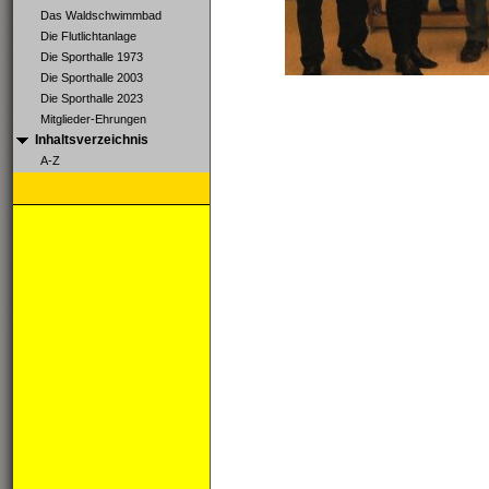
Das Waldschwimmbad
Die Flutlichtanlage
Die Sporthalle 1973
Die Sporthalle 2003
Die Sporthalle 2023
Mitglieder-Ehrungen
Inhaltsverzeichnis
A-Z