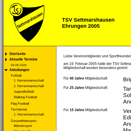
TSV Settmarshausen
Ehrungen 2005
Startseite
Liebe Vereinsmitglieder und Sportfreunde/
Aktuelle Termine
am 19. Februar 2005 hatte der TSV Settm
06.08.2026
Mitgliedschaft wurden besonders geehrt:
Abteilungen
Fußball
Für
40 Jahre
Mitgliedschaft:
Bri
1. Herrenmannschaft
2. Herrenmannschaft
Für
25 Jahre
Mitgliedschaft:
Tam
Jugendfußball
So
Walking Football
An
Flag Football
Tischtennis
Für
15 Jahre
Mitgliedschaft:
Ve
1. Herrenmannschaft
Edi
Gesundheitssport
An
Männersport
Mar