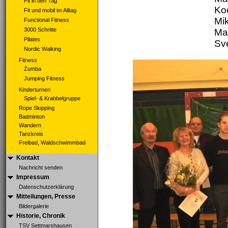
Fit in den Tag
Ko
Fit und mobil im Alltag
Mi
Functional Fitness
3000 Schritte
Mar
Pilates
Sv
Nordic Walking
Fitness
Zumba
Jumping Fitness
Kinderturnen
Spiel- & Krabbelgruppe
Rope Skipping
Badminton
Wandern
Tanzkreis
Freibad, Waldschwimmbad
Kontakt
Nachricht senden
Impressum
Datenschutzerklärung
Mitteilungen, Presse
Bildergalerie
Historie, Chronik
TSV Settmarshausen