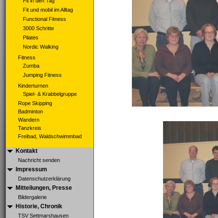
Fit in den Tag
Fit und mobil im Alltag
Functional Fitness
3000 Schritte
Pilates
Nordic Walking
Fitness
Zumba
Jumping Fitness
Kinderturnen
Spiel- & Krabbelgruppe
Rope Skipping
Badminton
Wandern
Tanzkreis
Freibad, Waldschwimmbad
Kontakt
Nachricht senden
Impressum
Datenschutzerklärung
Mitteilungen, Presse
Bildergalerie
Historie, Chronik
TSV Settmarshausen