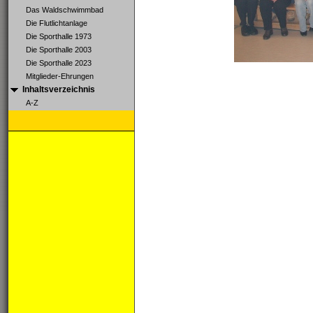
Das Waldschwimmbad
Die Flutlichtanlage
Die Sporthalle 1973
Die Sporthalle 2003
Die Sporthalle 2023
Mitglieder-Ehrungen
Inhaltsverzeichnis
A-Z