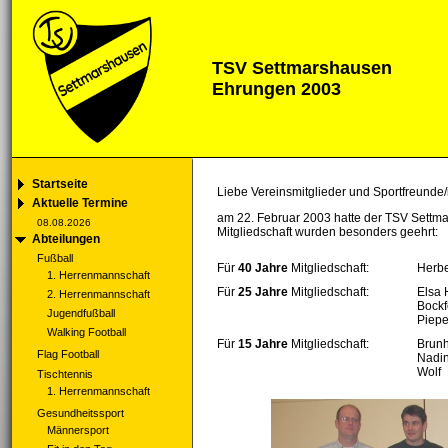
TSV Settmarshausen
Ehrungen 2003
Startseite
Liebe Vereinsmitglieder und Sportfreunde/
Aktuelle Termine
am 22. Februar 2003 hatte der TSV Settm
08.08.2026
Mitgliedschaft wurden besonders geehrt:
Abteilungen
Fußball
Für
40 Jahre
Mitgliedschaft:
Herbe
1. Herrenmannschaft
Für
25 Jahre
Mitgliedschaft:
Elsa 
2. Herrenmannschaft
Bockf
Jugendfußball
Piepe
Walking Football
Für
15 Jahre
Mitgliedschaft:
Brunh
Flag Football
Nadin
Wolf
Tischtennis
1. Herrenmannschaft
Gesundheitssport
Männersport