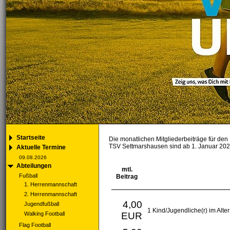
Startseite
Die monatlichen Mitgliederbeiträge für den
TSV Settmarshausen sind ab 1. Januar 2024
Aktuelle Termine
09.08.2026
Abteilungen
mtl.
Fußball
Beitrag
1. Herrenmannschaft
2. Herrenmannschaft
4,00
Jugendfußball
1 Kind/Jugendliche(r) im Alte
Walking Football
EUR
Flag Football