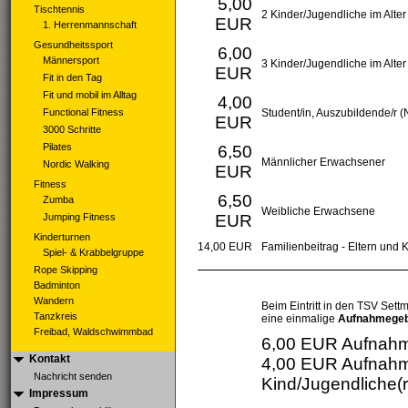
5,00
Tischtennis
2 Kinder/Jugendliche im Alter
EUR
1. Herrenmannschaft
Gesundheitssport
6,00
Männersport
3 Kinder/Jugendliche im Alter
EUR
Fit in den Tag
Fit und mobil im Alltag
4,00
Functional Fitness
Student/in, Auszubildende/r 
EUR
3000 Schritte
Pilates
6,50
Männlicher Erwachsener
Nordic Walking
EUR
Fitness
6,50
Zumba
Weibliche Erwachsene
Jumping Fitness
EUR
Kinderturnen
14,00 EUR
Familienbeitrag - Eltern und K
Spiel- & Krabbelgruppe
Rope Skipping
Badminton
Wandern
Beim Eintritt in den TSV Set
Tanzkreis
eine einmalige
Aufnahmege
Freibad, Waldschwimmbad
6,00 EUR Aufnah
Kontakt
4,00 EUR Aufnah
Nachricht senden
Kind/Jugendliche(r
Impressum