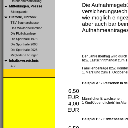
Datenschutzerklärung
Die Aufnahmegebü
Mitteilungen, Presse
versicherungstech
Bildergalerie
wie möglich einge
Historie, Chronik
TSV Settmarshausen
aber auch bar bei
Das Waldschwimmbad
Aufnahmeantrages 
Die Flutlichtanlage
Die Sporthalle 1973
Die Sporthalle 2003
Die Sporthalle 2023
Mitglieder-Ehrungen
Der Jahresbeitrag wird durc
bzw. Lastschriftmandat zum 1
Inhaltsverzeichnis
A-Z
Familienbeiträge bzw. Kombi
1. März und zum 1. Oktober 
Beispiel A: 2 Personen in de
6,50
EUR
Männlicher Erwachsener,
4,00
1 Kind/Jugendliche(r) im Alte
EUR
Beispiel B: 2 Erwachsene P