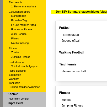
Tischtennis
1. Herrenmannschaft
Der TSV-Settmarshausen bietet folgen
Gesundheitssport
Männersport
Fit in den Tag
Fit und mobil im Alltag
Fußball
Functional Fitness
3000 Schritte
Herrenfußball
Pilates
Jugendfußball
Nordic Walking
Fitness
Walking Football
Zumba
Jumping Fitness
Kinderturnen
Tischtennis
Spiel- & Krabbelgruppe
Rope Skipping
Herrenmannschaft
Badminton
Wandern
Tanzkreis
Freibad, Waldschwimmbad
Fitness
Kontakt
Nachricht senden
Zumba
Impressum
Jumping Fitness