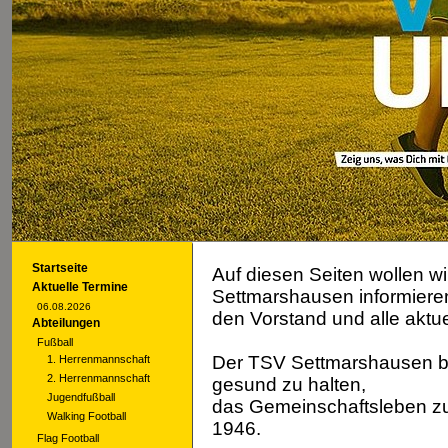
Startseite
Auf diesen Seiten wollen w
Aktuelle Termine
Settmarshausen informiere
06.08.2026
den Vorstand und alle aktu
Abteilungen
Fußball
Der TSV Settmarshausen bie
1. Herrenmannschaft
2. Herrenmannschaft
gesund zu halten,
Jugendfußball
das Gemeinschaftsleben zu
Walking Football
1946.
Flag Football